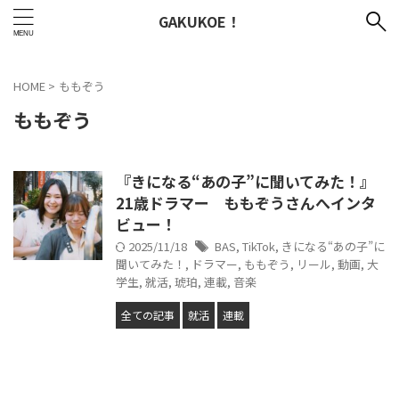
GAKUKOE！
HOME
>
ももぞう
ももぞう
『きになる“あの子”に聞いてみた！』
21歳ドラマー ももぞうさんへインタ
ビュー！
2025/11/18
BAS
,
TikTok
,
きになる“あの子”に
聞いてみた！
,
ドラマー
,
ももぞう
,
リール
,
動画
,
大
学生
,
就活
,
琥珀
,
連載
,
音楽
全ての記事
就活
連載