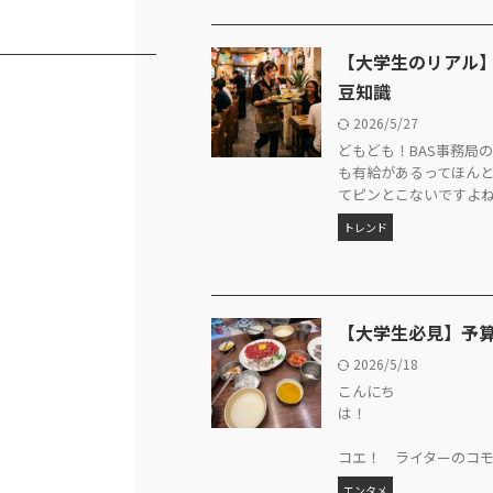
【大学生のリアル】
豆知識
2026/5/27
どもども！BAS事務局
も有給があるってほん
てピンとこないですよね。 
トレンド
【大学生必見】予算
2026/5/18
こんにち
コエ！ ライターのコモン
エンタメ