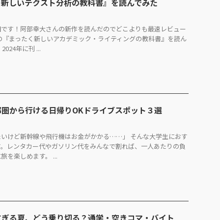
く新しいテクスト分析の教科書』を読んでみた
田です！阿部幸大さんの新作を読んだのでどこよりも最速レビュー
の『まったく新しいアカデミック・ライティングの教科書』を読ん
24年に刊 ...
都圏から行ける日帰りOKドライブスポット３選
いけど新幹線や飛行機はお金がかかる……」 そんな大学生におす
す。レンタカー代やガソリン代をみんなで割れば、一人あたりの負
を楽しめます。 ...
すぎる夏、どう乗り切る？通学・空きコマ・バイト