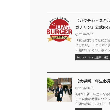
【ガクチカ・スキ
ガチャン」公式PR
2026/3/16
「就活に向けてなにか実
つけたい」 「とにかく
に超おすすめの、激アツな
トレンド
全ての記事
就活
【大学新一年生必
2026/3/13
4月から新一年生になる
して自由な時間にワクワ
ら始めればいいの？」「失