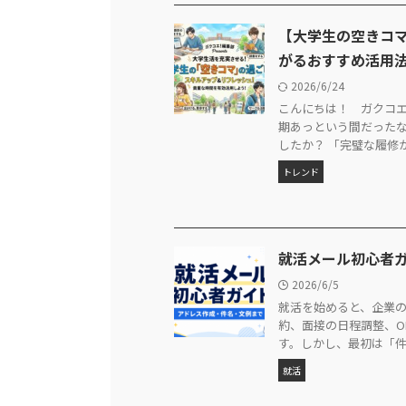
【大学生の空きコ
がるおすすめ活用
2026/6/24
こんにちは！ ガクコエ
期あっという間だったな
したか？ 「完璧な履修が組
トレンド
就活メール初心者
2026/6/5
就活を始めると、企業の
約、面接の日程調整、O
す。しかし、最初は「件名
就活