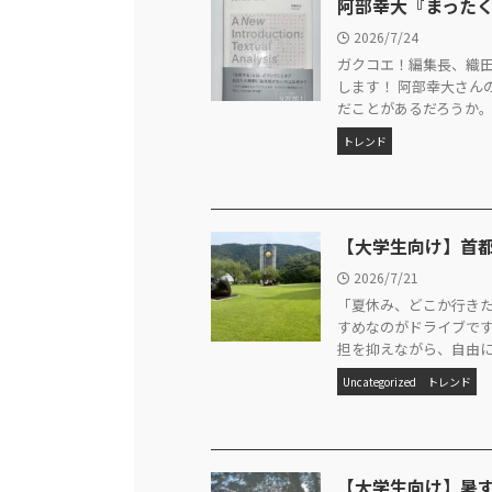
阿部幸大『まった
2026/7/24
ガクコエ！編集長、織
します！ 阿部幸大さん
だことがあるだろうか。 20
トレンド
【大学生向け】首
2026/7/21
「夏休み、どこか行きた
すめなのがドライブで
担を抑えながら、自由に旅
Uncategorized
トレンド
【大学生向け】暑