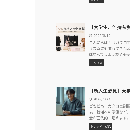
【大学生、何持ち
2026/5/12
こんにちは！『ガクコエ
リズムにも慣れてきた
ばなんでしょうか？―――そう
エンタメ
【新入生必見】大学生
2026/5/27
どもども！ガクコエ副編
表、就活への準備など
会が圧倒的に増えます。そ
トレンド
就活