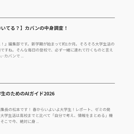
歩いてる？】カバンの中身調査！
！』編集部です。新学期が始まって約1か月。そろそろ大学生活の
頃ですね。そんな毎日の登校で、必ず一緒に連れて行くものと言え
、カバンで ...
のためのAIガイド2026
集長の松本です！ 春からいよいよ大学生！レポート、ゼミの発
、大学生活は高校までと比べて「自分で考え、情報をまとめる」機
こで今、絶対に身 ...