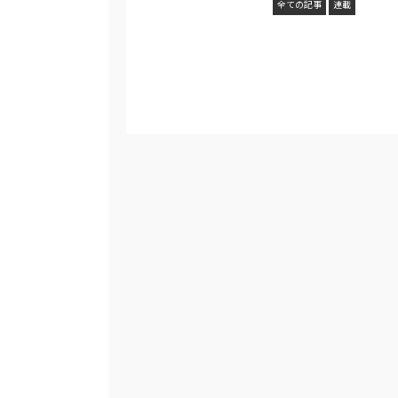
全ての記事
連載