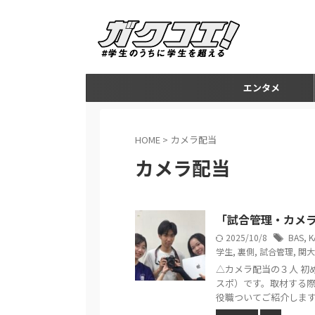
エンタメ
HOME
>
カメラ配当
カメラ配当
「試合管理・カメ
2025/10/8
BAS
,
K
学生
,
裏側
,
試合管理
,
関大
△カメラ配当の３人 初
スポ）です。取材する
役職ついてご紹介します！ 