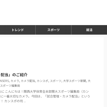
トレンド
スポーツ
就活
ラ配当」のご紹介
AISERS
,
カメラ
,
カメラ配当
,
カンスポ
,
スポーツ
,
大学スポーツ新聞
,
大
スポーツ編集局
めに こんにちは！関西大学体育会本部関大スポーツ編集局（カン
際に一番大切なカメラ。今回は、「試合管理・カメラ配当」という
カンスポの司 ...