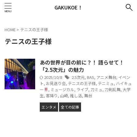
GAKUKOE！
HOME
>
テニスの王子様
テニスの王子様
あの世界が目の前に？！ 語らせて！
「2.5次元」の魅力
2025/10/8
2.5次元
,
BAS
,
アニメ舞台
,
イベン
ト
,
お見送り会
,
テニスの王子様
,
テニミュ
,
ハイキュ
ー
,
ミュージカル
,
ライブ
,
刀ミュ
,
刀剣乱舞
,
大学
生
,
客降り
,
山崎
,
推し活
,
舞台
エンタメ
全ての記事