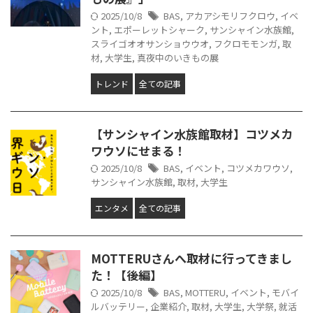
2025/10/8
BAS
,
アカアシモリフクロウ
,
イベ
ント
,
エポーレットシャーク
,
サンシャイン水族館
,
スライゴオオサンショウウオ
,
フクロモモンガ
,
取
材
,
大学生
,
真夜中のいきもの展
トレンド
全ての記事
【サンシャイン水族館取材】コツメカ
ワウソにせまる！
2025/10/8
BAS
,
イベント
,
コツメカワウソ
,
サンシャイン水族館
,
取材
,
大学生
エンタメ
全ての記事
MOTTERUさんへ取材に行ってきまし
た！【後編】
2025/10/8
BAS
,
MOTTERU
,
イベント
,
モバイ
ルバッテリー
,
企業紹介
,
取材
,
大学生
,
大学祭
,
就活