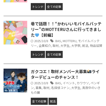
トレンド
全ての記事
巷で話題！！“かわいいモバイルバッテ
リー”のMOTTERUさんに行ってきまし
た
【前編】
2025/10/8
BAS
,
MOTTERU
,
モバイルバッテ
リー
,
企業紹介
,
取材
,
大学生
,
大学祭
,
就活
,
物品協賛
トレンド
全ての記事
ガクコエ！取材メンバー大募集
ライ
ターデビューのチャンス！
2025/10/8
BAS
,
イベント
,
カワウソ
,
ペンギ
ン
,
募集
,
取材
,
名探偵コナン
,
大学生
,
真夜中のいき
もの展
全ての記事
就活