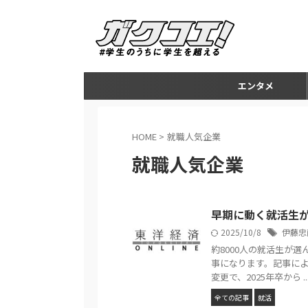
エンタメ
HOME
>
就職人気企業
就職人気企業
早期に動く就活生が選
2025/10/8
伊藤忠
約8000人の就活生が選ん
事になります。記事に
変更で、2025年卒から ..
全ての記事
就活