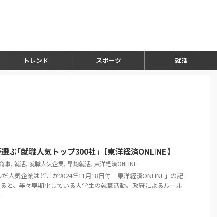
トレンド
スポーツ
就活
ぶ｢就職人気トップ300社｣【東洋経済ONLINE】
商事
,
就活
,
就職人気企業
,
早期就活
,
東洋経済ONLINE
だ人気企業はどこか2024年11月18日付「東洋経済ONLINE」の記
よると、年々早期化している大学生の就職活動。政府によるルール
.