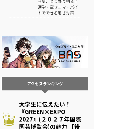
る夏、どう乗り切る？
通学・空きコマ・バイ
トでできる暑さ対策
アクセスランキング
大学生に伝えたい！
『GREEN×EXPO
2027』(２０２７年国際
園芸博覧会)の魅力 【後