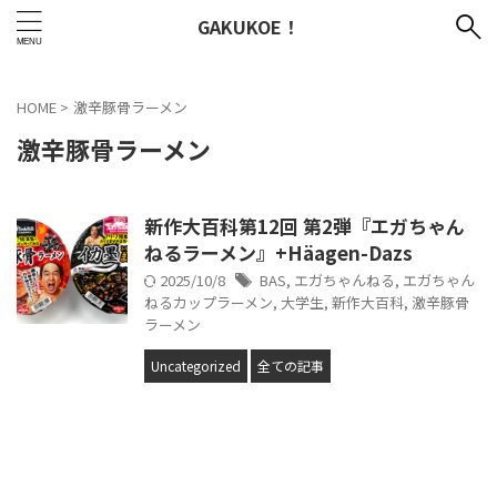
GAKUKOE！
HOME
>
激辛豚骨ラーメン
激辛豚骨ラーメン
新作大百科第12回 第2弾『エガちゃん
ねるラーメン』+Häagen-Dazs
2025/10/8
BAS
,
エガちゃんねる
,
エガちゃん
ねるカップラーメン
,
大学生
,
新作大百科
,
激辛豚骨
ラーメン
Uncategorized
全ての記事