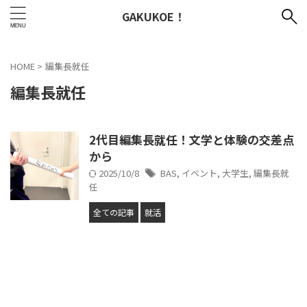
GAKUKOE！
HOME
>
編集長就任
編集長就任
2代目編集長就任！文学と体験の交差点
から
2025/10/8
BAS
,
イベント
,
大学生
,
編集長就
任
全ての記事
就活