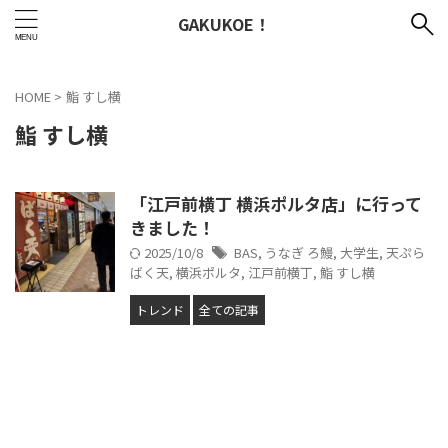
GAKUKOE！
HOME
>
鮨 すし横
鮨 すし横
「江戸前横丁 横浜ポルタ店」に行って
きました！
2025/10/8
BAS
,
うなぎ ろ鰻
,
大学生
,
天ぷら
ばく天
,
横浜ポルタ
,
江戸前横丁
,
鮨 すし横
トレンド
全ての記事