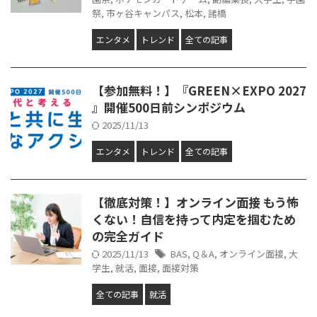
祭
,
市ヶ谷キャンパス
,
松本
,
諸橋
エンタメ
トレンド
全ての記事
【参加無料！】『GREEN×EXPO 2027
』開催500日前シンポジウム
2025/11/13
エンタメ
トレンド
全ての記事
【徹底対策！】オンライン面接 もう怖
くない！自信を持って内定を掴むため
の完全ガイド
2025/11/13
BAS
,
Q＆A
,
オンライン面接
,
大
学生
,
就活
,
面接
,
面接対策
全ての記事
就活