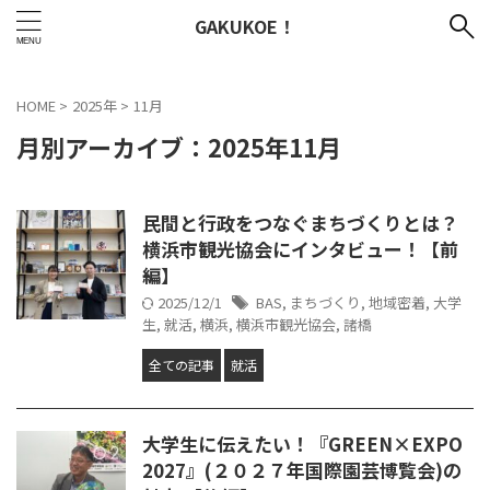
GAKUKOE！
HOME
>
2025年
>
11月
月別アーカイブ：2025年11月
民間と行政をつなぐまちづくりとは？
横浜市観光協会にインタビュー！【前
編】
2025/12/1
BAS
,
まちづくり
,
地域密着
,
大学
生
,
就活
,
横浜
,
横浜市観光協会
,
諸橋
全ての記事
就活
大学生に伝えたい！『GREEN×EXPO
2027』(２０２７年国際園芸博覧会)の