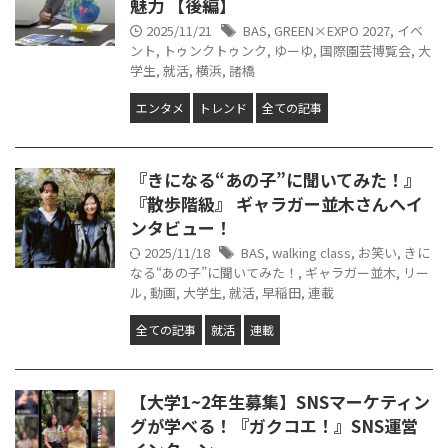
魅力 【後編】
2025/11/21
BAS
,
GREEN×EXPO 2027
,
イベ
ント
,
トゥンクトゥンク
,
ゆーゆ
,
国際園芸博覧会
,
大
学生
,
就活
,
横浜
,
諸橋
エンタメ
トレンド
全ての記事
『きになる“あの子”に聞いてみた！』
『散歩階級』 ギャラガー並木さんへイ
ンタビュー！
2025/11/18
BAS
,
walking class
,
お笑い
,
きに
なる“あの子”に聞いてみた！
,
ギャラガー並木
,
リー
ル
,
動画
,
大学生
,
就活
,
早稲田
,
連載
全ての記事
就活
連載
【大学1~2年生募集】SNSマーケティン
グが学べる！『ガクコエ！』SNS運営