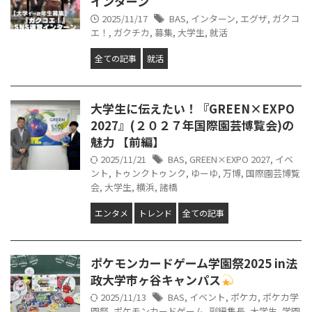
インターン
2025/11/17
BAS
,
インターン
,
エグザ
,
ガクコ
エ！
,
ガクチカ
,
募集
,
大学生
,
就活
全ての記事
就活
大学生に伝えたい！『GREEN×EXPO
2027』(２０２７年国際園芸博覧会)の
魅力 【前編】
2025/11/21
BAS
,
GREEN×EXPO 2027
,
イベ
ント
,
トゥンクトゥンク
,
ゆーゆ
,
万博
,
国際園芸博覧
会
,
大学生
,
横浜
,
諸橋
エンタメ
トレンド
全ての記事
ポケモンカードゲーム学園祭2025 in法
政大学市ヶ谷キャンパス
2025/11/13
BAS
,
イベント
,
ポケカ
,
ポケカ学
園祭
,
ポケモンカードゲーム
,
副編集長
,
大学生
,
学園