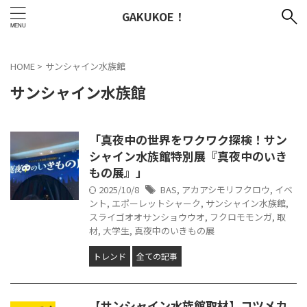
GAKUKOE！
HOME
>
サンシャイン水族館
サンシャイン水族館
「真夜中の世界をワクワク探検！サン
シャイン水族館特別展『真夜中のいき
もの展』」
2025/10/8
BAS
,
アカアシモリフクロウ
,
イベ
ント
,
エポーレットシャーク
,
サンシャイン水族館
,
スライゴオオサンショウウオ
,
フクロモモンガ
,
取
材
,
大学生
,
真夜中のいきもの展
トレンド
全ての記事
【サンシャイン水族館取材】コツメカ