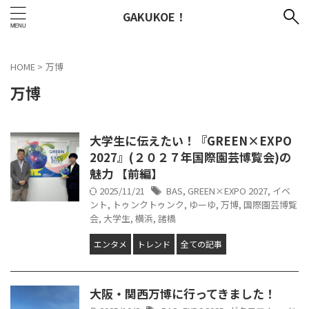
GAKUKOE！
HOME
>
万博
万博
大学生に伝えたい！『GREEN×EXPO
2027』(２０２７年国際園芸博覧会)の
魅力 【前編】
2025/11/21
BAS
,
GREEN×EXPO 2027
,
イベ
ント
,
トゥンクトゥンク
,
ゆーゆ
,
万博
,
国際園芸博覧
会
,
大学生
,
横浜
,
諸橋
エンタメ
トレンド
全ての記事
大阪・関西万博に行ってきました！