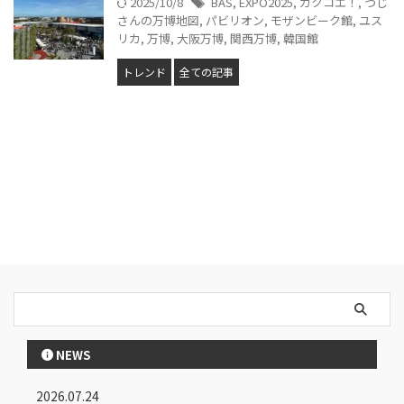
2025/10/8
BAS
,
EXPO2025
,
ガクコエ！
,
つじ
さんの万博地図
,
パビリオン
,
モザンビーク館
,
ユス
リカ
,
万博
,
大阪万博
,
関西万博
,
韓国館
トレンド
全ての記事
NEWS
2026.07.24