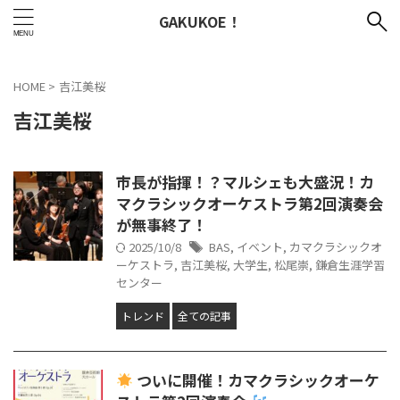
GAKUKOE！
HOME
>
吉江美桜
吉江美桜
市長が指揮！？マルシェも大盛況！カ
マクラシックオーケストラ第2回演奏会
が無事終了！
2025/10/8
BAS
,
イベント
,
カマクラシックオ
ーケストラ
,
吉江美桜
,
大学生
,
松尾崇
,
鎌倉生涯学習
センター
トレンド
全ての記事
ついに開催！カマクラシックオーケ