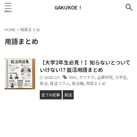
GAKUKOE！
HOME
>
用語まとめ
用語まとめ
【大学2年生必見！】知らないとついて
いけない!? 就活用語まとめ
2026/2/5
BAS
,
ガクチカ
,
企業研究
,
大学生
,
就活
,
就活コラム
,
就活軸
,
用語まとめ
全ての記事
就活