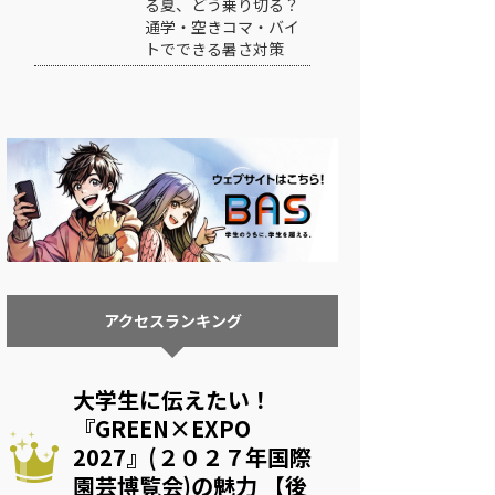
る夏、どう乗り切る？
通学・空きコマ・バイ
トでできる暑さ対策
アクセスランキング
大学生に伝えたい！
『GREEN×EXPO
2027』(２０２７年国際
園芸博覧会)の魅力 【後