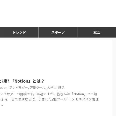
トレンド
スポーツ
就活
!? 「Notion」とは？
otion
,
アンバサダー
,
万能ツール
,
大学生
,
就活
ンバサダーの諸橋です。早速ですが、皆さんは「Notion」って知
ion」を一言で表すならば、まさに“万能ツール”！メモやタスク管理
..