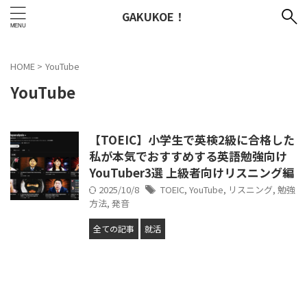
GAKUKOE！
HOME
>
YouTube
YouTube
【TOEIC】小学生で英検2級に合格した
私が本気でおすすめする英語勉強向け
YouTuber3選 上級者向けリスニング編
2025/10/8
TOEIC
,
YouTube
,
リスニング
,
勉強
方法
,
発音
全ての記事
就活