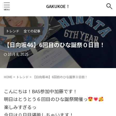
GAKUKOE！
トレンド
全ての記事
【日向坂46】6回目のひな誕祭０日目！
10月 8, 2025
HOME
>
トレンド
>
【日向坂46】6回目のひな誕祭０日目！
こんにちは！BAS参加中加藤です！
明日はとうとう６回目のひな誕祭開催っ
楽しみすぎるっ
今日は０日目堪能しちゃいます！