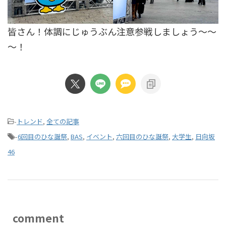
皆さん！体調にじゅうぶん注意参戦しましょう～～
～！
-
トレンド
,
全ての記事
-
6回目のひな誕祭
,
BAS
,
イベント
,
六回目のひな誕祭
,
大学生
,
日向坂
46
comment