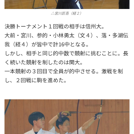
△宮川匠吾（経２）
決勝トーナメント１回戦の相手は信州大。
大前・宮川、参的・小林勇太（文４）、落・多湖伝
我（経４）が皆中で計16中となる。
しかし、相手と同じ的中数で競射に挑むことに。長
く続いた競射を制したのは関大。
一本競射の３回目で全員が的中させる。激戦を制
し、２回戦に駒を進めた。