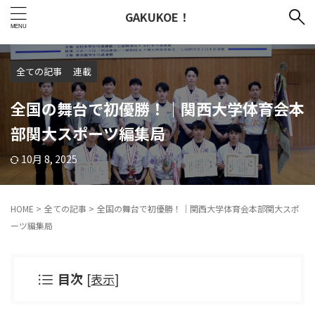
GAKUKOE！
全ての記事
連載
全国の舞台で初優勝！｜関西大学体育会本
部関大スポーツ編集局
10月 8, 2025
HOME
>
全ての記事
>
全国の舞台で初優勝！｜関西大学体育会本部関大スポ
ーツ編集局
目次
[
表示
]