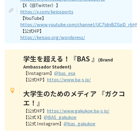
【X（旧Twitter）】
https://x.com/keiosports
【YouTube】
https://www.youtube.com/channel/UC7jdnBZGpD_rb
【公式HP】
https://keispo.org/wordpress/
学生を超える！『BAS 』
(Brand
Ambassador Student)
【Instagram】
@bas_exa
【公式HP】
https://www.ba-s.jp/
大学生のためのメディア
『
ガクコ
エ！
』
【公式HP】
https://www.gakukoe.ba-s.jp/
【公式 X】
@BAS_gakukoe
【公式 Instagram】
@bas_gakukoe