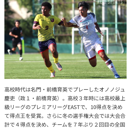
高校時代は名門・前橋育英でプレーしたオノノジュ
慶吏（政１・前橋育英）。高校３年時には高校最上
級リーグのプレミアリーグEASTで、10得点を決め
て得点王を受賞。さらに冬の選手権大会では大会合
計で４得点を決め、チームを７年ぶり２回目の全国