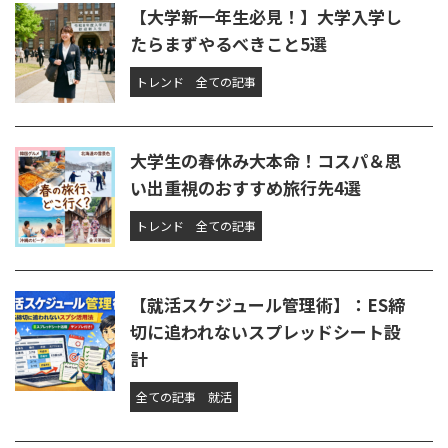
【大学新一年生必見！】大学入学し
たらまずやるべきこと5選
トレンド
全ての記事
大学生の春休み大本命！コスパ＆思
い出重視のおすすめ旅行先4選
トレンド
全ての記事
【就活スケジュール管理術】：ES締
切に追われないスプレッドシート設
計
全ての記事
就活