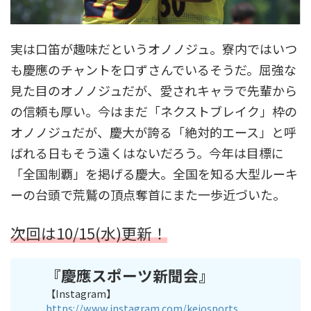
実は口笛が趣味だというオノノジュ。寮内ではいつ
も慶應のチャントを口ずさんでいるそうだ。屈強な
見た目のオノノジュだが、愛されキャラで先輩から
の信頼も厚い。今はまだ「ネクストブレイク」枠の
オノノジュだが、慶大が誇る「絶対的エース」と呼
ばれる日もそう遠くはないだろう。今年は目標に
「全国制覇」を掲げる慶大。全国を知る大型ルーキ
ーの台頭で荒鷲の頂点奪首にまた一歩近づいた。
次回は10/15(水)更新！
『
慶應スポーツ新聞会
』
【Instagram】
https://www.instagram.com/keiosports