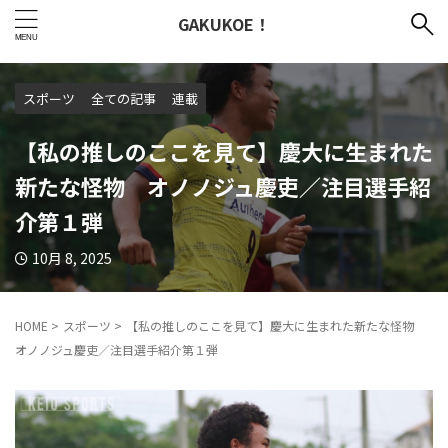
GAKUKOE！
スポーツ
全ての記事
連載
【私の推しのここを見て】慶大に生まれた
新たな怪物 オノノジュ慶吏／注目選手紹
介第１弾
10月 8, 2025
HOME
>
スポーツ
>
【私の推しのここを見て】慶大に生まれた新たな怪物
オノノジュ慶吏／注目選手紹介第１弾