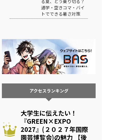
る夏、どう乗り切る？
通学・空きコマ・バイ
トでできる暑さ対策
アクセスランキング
大学生に伝えたい！
『GREEN×EXPO
2027』(２０２７年国際
園芸博覧会)の魅力 【後