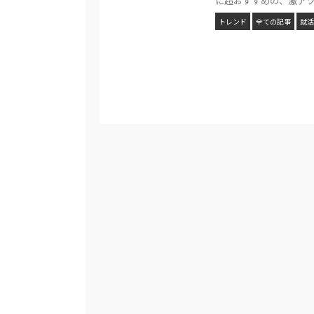
に超おすすめの、激アツな
トレンド
全ての記事
就活