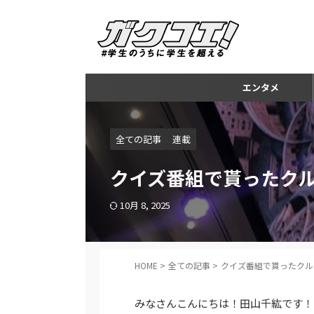
エンタメ
全ての記事
連載
クイズ番組で貰ったク
10月 8, 2025
HOME
>
全ての記事
>
クイズ番組で貰ったクル
みなさんこんにちは！田山千紘です！