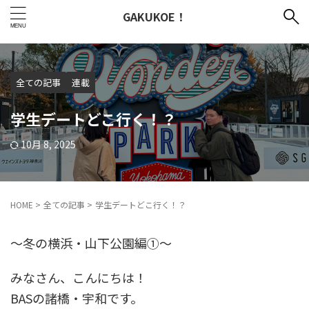
GAKUKOE！
全ての記事
連載
学生デートどこ行く！？
10月 8, 2025
HOME
>
全ての記事
>
学生デートどこ行く！？
～冬の横浜・山下公園編①～
みなさん、こんにちは！
BASの諸橋・宇和です。